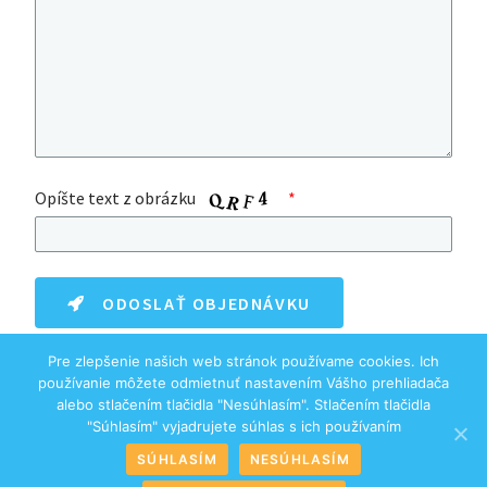
Opíšte text z obrázku
ODOSLAŤ OBJEDNÁVKU
Pre zlepšenie našich web stránok používame cookies. Ich
používanie môžete odmietnuť nastavením Vášho prehliadača
alebo stlačením tlačidla "Nesúhlasím". Stlačením tlačidla
"Súhlasím" vyjadrujete súhlas s ich používaním
SÚHLASÍM
NESÚHLASÍM
Ripe
Alpi