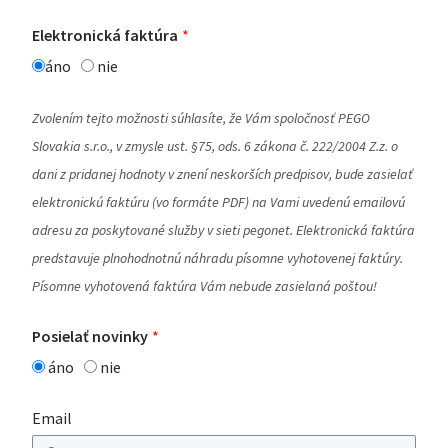
Elektronická faktúra
áno
nie
Zvolením tejto možnosti súhlasíte, že Vám spoločnosť PEGO
Slovakia s.r.o., v zmysle ust. §75, ods. 6 zákona č. 222/2004 Z.z. o
dani z pridanej hodnoty v znení neskorších predpisov, bude zasielať
elektronickú faktúru (vo formáte PDF) na Vami uvedenú emailovú
adresu za poskytované služby v sieti pegonet. Elektronická faktúra
predstavuje plnohodnotnú náhradu písomne vyhotovenej faktúry.
Písomne vyhotovená faktúra Vám nebude zasielaná poštou!
Posielať novinky
áno
nie
Email