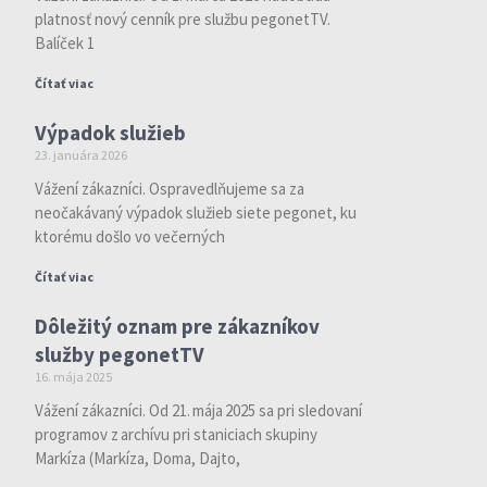
platnosť nový cenník pre službu pegonetTV.
Balíček 1
Čítať viac
Výpadok služieb
23. januára 2026
Vážení zákazníci. Ospravedlňujeme sa za
neočakávaný výpadok služieb siete pegonet, ku
ktorému došlo vo večerných
Čítať viac
Dôležitý oznam pre zákazníkov
služby pegonetTV
16. mája 2025
Vážení zákazníci. Od 21. mája 2025 sa pri sledovaní
programov z archívu pri staniciach skupiny
Markíza (Markíza, Doma, Dajto,