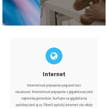
až 57 televíznych staníc vo vysokej kvalite s týždenným archívom
zdarma
viac tu
Internet
Internetové pripojenie pegonet bez
viazanosti. Internetové pripojenie v gigabitovej sieti
najnovšej generácie. Surfujte na gigabitovej
optickej sieti aj vy. FiberX optický internet vás nikdy