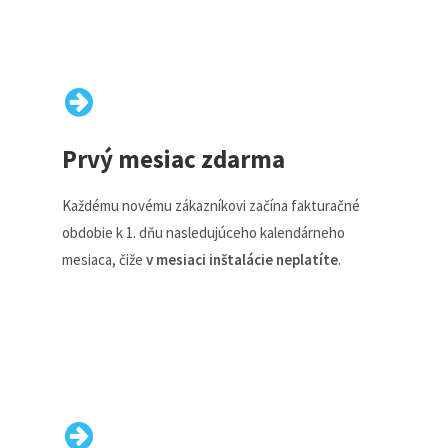
Prvý mesiac zdarma
Každému novému zákazníkovi začína fakturačné
obdobie k 1. dňu nasledujúceho kalendárneho
mesiaca, čiže
v mesiaci inštalácie neplatíte
.