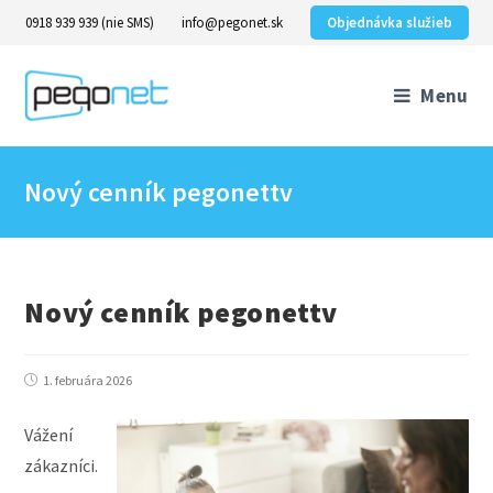
0918 939 939 (nie SMS)
info@pegonet.sk
Objednávka služieb
Menu
Nový cenník pegonettv
Nový cenník pegonettv
1. februára 2026
Vážení
zákazníci.