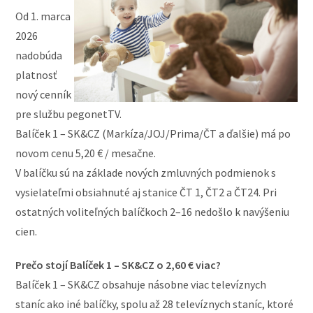
Od 1. marca
2026
nadobúda
platnosť
nový cenník
pre službu pegonetTV.
Balíček 1 – SK&CZ (Markíza/JOJ/Prima/ČT a ďalšie) má po
novom cenu 5,20 € / mesačne.
V balíčku sú na základe nových zmluvných podmienok s
vysielateľmi obsiahnuté aj stanice ČT 1, ČT2 a ČT24. Pri
ostatných voliteľných balíčkoch 2–16 nedošlo k navýšeniu
cien.
Prečo stojí Balíček 1 – SK&CZ o 2,60 € viac?
Balíček 1 – SK&CZ obsahuje násobne viac televíznych
staníc ako iné balíčky, spolu až 28 televíznych staníc, ktoré