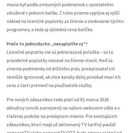
musia byť podľa zmluvných podmienok s vysielateľmi
združené v jednom balíku. Z toho priamo vyplýva aj vyšší
náklad na licenčné poplatky za šírenie a sledovanie týchto
programov, a teda aj výsledná cena balíčka.
Prečo to jednoducho „nezaplatíte vy“?
Licenčné poplatky nie sú jednorazová položka – sú to
pravidelné poplatky viazané na šírenie staníc. Keď sa
zmenia podmienky od držiteľov práv, poskytovateľ ich
nemôže ignorovať, ak chce kanály ďalej ponúkať musí ich
cenu z časti preniesť na používateľa služby.
Pre nových zákazníkov teda platí od 01.marca 2026
aktuálny cenník zverejnený na našom webovom sídle a v
tlačenej podobe na predajnom mieste. Pre existujúcich
zákazníkov, ktorí majú už aktivovaný TV tarifný paušál
pegonetTV alebo pegonetTV OTT bude zmena platná od