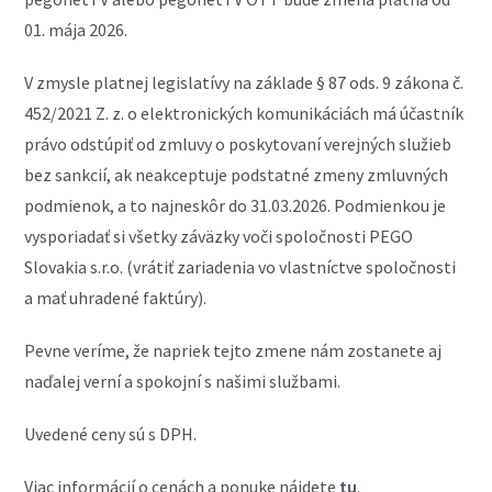
01. mája 2026.
V zmysle platnej legislatívy na základe § 87 ods. 9 zákona č.
452/2021 Z. z. o elektronických komunikáciách má účastník
právo odstúpiť od zmluvy o poskytovaní verejných služieb
bez sankcií, ak neakceptuje podstatné zmeny zmluvných
podmienok, a to najneskôr do 31.03.2026. Podmienkou je
vysporiadať si všetky záväzky voči spoločnosti PEGO
Slovakia s.r.o. (vrátiť zariadenia vo vlastníctve spoločnosti
a mať uhradené faktúry).
Pevne veríme, že napriek tejto zmene nám zostanete aj
naďalej verní a spokojní s našimi službami.
Uvedené ceny sú s DPH.
Viac informácií o cenách a ponuke nájdete
tu
.