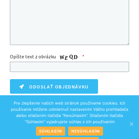
Opíšte text z obrázku
ODOSLAŤ OBJEDNÁVKU
Pre zlepšenie našich web stránok používame cookies. Ich
používanie môžete odmietnuť nastavením Vášho prehliadača
alebo stlačením tlačidla "Nesúhlasím". Stlačením tlačidla
"Súhlasím" vyjadrujete súhlas s ich používaním
SÚHLASÍM
NESÚHLASÍM
Ripe
Alpi