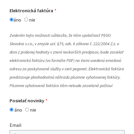
Elektronická faktúra
áno
nie
Zvolením tejto možnosti súhlasíte, že Vám spoločnosť PEGO
Slovakia s.r.o., v zmysle ust. §75, ods. 6 zákona č. 222/2004 Z.z. o
dani z pridanej hodnoty v znení neskorších predpisov, bude zasielať
elektronickú faktúru (vo formáte PDF) na Vami uvedenú emailovú
adresu za poskytované služby v sieti pegonet. Elektronická faktúra
predstavuje plnohodnotnú náhradu písomne vyhotovenej faktúry.
Písomne vyhotovená faktúra Vám nebude zasielaná poštou!
Posielať novinky
áno
nie
Email